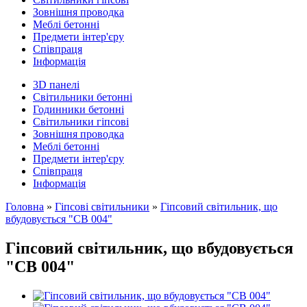
Зовнішня проводка
Меблі бетонні
Предмети інтер'єру
Співпраця
Інформація
3D панелi
Світильники бетонні
Годинники бетонні
Світильники гіпсові
Зовнішня проводка
Меблі бетонні
Предмети інтер'єру
Співпраця
Інформація
Головна
»
Гіпсові світильники
»
Гіпсовий світильник, що
вбудовується "СВ 004"
Гіпсовий світильник, що вбудовується
"СВ 004"