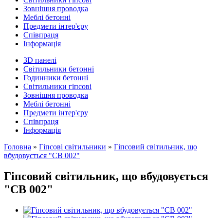
Зовнішня проводка
Меблі бетонні
Предмети інтер'єру
Співпраця
Інформація
3D панелi
Світильники бетонні
Годинники бетонні
Світильники гіпсові
Зовнішня проводка
Меблі бетонні
Предмети інтер'єру
Співпраця
Інформація
Головна
»
Гіпсові світильники
»
Гіпсовий світильник, що
вбудовується "СВ 002"
Гіпсовий світильник, що вбудовується
"СВ 002"